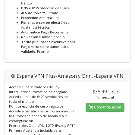
tráfico
DNS e IP
Protección de fugas
AES de 256 bits
Cifrado
Protection
Anti-Hacking
Por chat o correo electrónico
Asistencia técnica
Automático
Pago Recurrente
No Reembolsable
Servicio
Tarifa publicadas exclusiva para
Pago recurrente automático
validado.
Promo
® Espana VPN Plus-Amazon y Onn. -Espana VPN
Acceso a los servidores NoSpy
$35.99 USD
Interruptor automático de apagado
Acceda a más de 6400 servidores de
Trimestrial
todo el mundo
Política estricta de cero registros
Comandă acum
Accede a tus sitios favoritos sin miedo a
los límites de ancho de banda o a la
estrangulación.
Protocolos OpenVPN, L2TP-IPsec y PPTP
Primera Asistencia incluida para