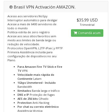
® Brasil VPN Activación AMAZON.
Acesso aos servidores NoSpy
$35.99 USD
Interruptor automático para desligar
Acesse a mais de 6400 servidores de
Trimestrial
todo o mundo
Politica estrita de zero registro
Comandă acum
Acesse aos seus sitios favoritos sem
medo aos limites de banda larga ou
redução de velocidade.
Protocolos OpenVPN, L2TP-IPsec y PPTP
Primeira Assistência incluída para
configuração de dispositivos no seu
Plano.
Para Amazon Fire TV Stick e Fire
TV
VPN
Velocidade mais rápida do
Continente
Latam
1Gbps Unmetered - Incluido
Bandwidth
Ilimitados
Banda larga e tráfico
DNS e IP
Proteção de fugas
AES de 256 bits
Cifrado
Protection
Anti-Hacking
Por chat ou correio eletrônico
Assistência técnica