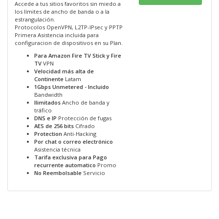
Accede a tus sitios favoritos sin miedo a
los límites de ancho de banda o a la
estrangulación.
Protocolos OpenVPN, L2TP-IPsec y PPTP
Primera Asistencia incluida para
configuracion de dispositivos en su Plan.
Para Amazon Fire TV Stick y Fire
TV
VPN
Velocidad más alta de
Continente
Latam
1Gbps Unmetered - Incluido
Bandwidth
Ilimitados
Ancho de banda y
tráfico
DNS e IP
Protección de fugas
AES de 256 bits
Cifrado
Protection
Anti-Hacking
Por chat o correo electrónico
Asistencia técnica
Tarifa exclusiva para Pago
recurrente automatico
Promo
No Reembolsable
Servicio