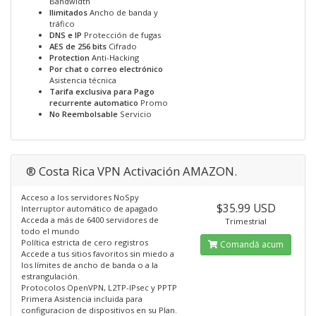
Bandwidth
Ilimitados
Ancho de banda y
tráfico
DNS e IP
Protección de fugas
AES de 256 bits
Cifrado
Protection
Anti-Hacking
Por chat o correo electrónico
Asistencia técnica
Tarifa exclusiva para Pago
recurrente automatico
Promo
No Reembolsable
Servicio
® Costa Rica VPN Activación AMAZON.
Acceso a los servidores NoSpy
$35.99 USD
Interruptor automático de apagado
Acceda a más de 6400 servidores de
Trimestrial
todo el mundo
Política estricta de cero registros
Comandă acum
Accede a tus sitios favoritos sin miedo a
los límites de ancho de banda o a la
estrangulación.
Protocolos OpenVPN, L2TP-IPsec y PPTP
Primera Asistencia incluida para
configuracion de dispositivos en su Plan.