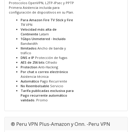
Protocolos OpenVPN, L2TP-IPsec y PPTP
Primera Asistencia incluida para
configuración de dispositivos en su Plan.
Para Amazon Fire TV Stick y Fire
TV
VPN
Velocidad más alta de
Continente
Latam
1Gbps Unmetered - Incluido
Bandwidth
Ilimitados
Ancho de banda y
tráfico
DNS e IP
Protección de fugas
AES de 256 bits
Cifrado
Protection
Anti-Hacking
Por chat o correo electrónico
Asistencia técnica
Automático
Pago Recurrente
No Reembolsable
Servicio
Tarifa publicadas exclusiva para
Pago recurrente automático
validado.
Promo
® Peru VPN Plus-Amazon y Onn. -Peru VPN