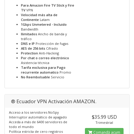
Para Amazon Fire TV Stick y Fire
TV
VPN
Velocidad más alta de
Continente
Latam
1Gbps Unmetered - Incluido
Bandwidth
Ilimitados
Ancho de banda y
tráfico
DNS e IP
Protección de fugas
AES de 256 bits
Cifrado
Protection
Anti-Hacking
Por chat o correo electrónico
Asistencia técnica
Tarifa exclusiva para Pago
recurrente automatico
Promo
No Reembolsable
Servicio
® Ecuador VPN Activación AMAZON.
Acceso a los servidores NoSpy
$35.99 USD
Interruptor automático de apagado
Acceda a más de 6400 servidores de
Trimestrial
todo el mundo
Política estricta de cero registros
Comandă acum