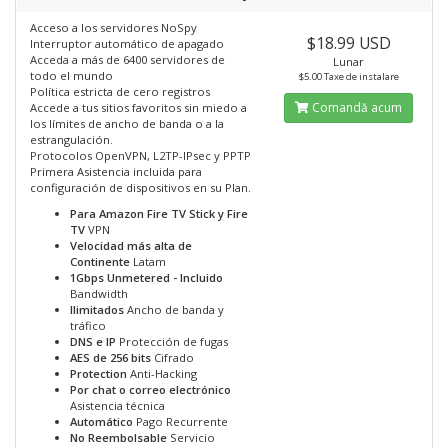
Acceso a los servidores NoSpy
$18.99 USD
Interruptor automático de apagado
Acceda a más de 6400 servidores de
Lunar
todo el mundo
$5.00 Taxe de instalare
Política estricta de cero registros
Comandă acum
Accede a tus sitios favoritos sin miedo a
los límites de ancho de banda o a la
estrangulación.
Protocolos OpenVPN, L2TP-IPsec y PPTP
Primera Asistencia incluida para
configuración de dispositivos en su Plan.
Para Amazon Fire TV Stick y Fire
TV
VPN
Velocidad más alta de
Continente
Latam
1Gbps Unmetered - Incluido
Bandwidth
Ilimitados
Ancho de banda y
tráfico
DNS e IP
Protección de fugas
AES de 256 bits
Cifrado
Protection
Anti-Hacking
Por chat o correo electrónico
Asistencia técnica
Automático
Pago Recurrente
No Reembolsable
Servicio