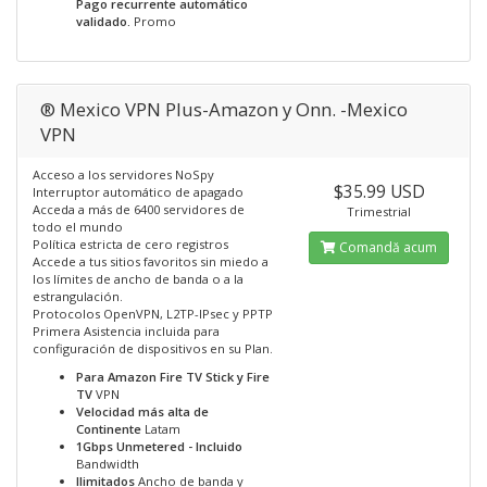
Pago recurrente automático
validado.
Promo
® Mexico VPN Plus-Amazon y Onn. -Mexico
VPN
Acceso a los servidores NoSpy
$35.99 USD
Interruptor automático de apagado
Acceda a más de 6400 servidores de
Trimestrial
todo el mundo
Política estricta de cero registros
Comandă acum
Accede a tus sitios favoritos sin miedo a
los límites de ancho de banda o a la
estrangulación.
Protocolos OpenVPN, L2TP-IPsec y PPTP
Primera Asistencia incluida para
configuración de dispositivos en su Plan.
Para Amazon Fire TV Stick y Fire
TV
VPN
Velocidad más alta de
Continente
Latam
1Gbps Unmetered - Incluido
Bandwidth
Ilimitados
Ancho de banda y