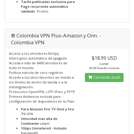
Tarifa publicadas exclusiva para
Pago recurrente automático
validado.
Promo
® Colombia VPN Plus-Amazon y Onn. -
Colombia VPN
Acceso a los servidores NoSpy
$18.99 USD
Interruptor automático de apagado
Acceda a más de 6400 servidores de
Lunar
todo el mundo
$5.00 Taxe de instalare
Política estricta de cero registros
Comandă acum
Accede a tus sitios favoritos sin miedo a
los límites de ancho de banda o a la
estrangulación.
Protocolos OpenVPN, L2TP-IPsec y PPTP
Primera Asistencia incluida para
configuración de dispositivos en su Plan.
Para Amazon Fire TV Stick y Fire
TV
VPN
Velocidad más alta de
Continente
Latam
1Gbps Unmetered - Incluido
Bandwidth