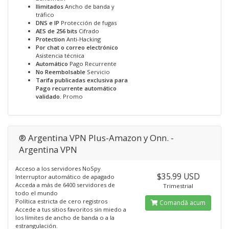
Ilimitados
Ancho de banda y
tráfico
DNS e IP
Protección de fugas
AES de 256 bits
Cifrado
Protection
Anti-Hacking
Por chat o correo electrónico
Asistencia técnica
Automático
Pago Recurrente
No Reembolsable
Servicio
Tarifa publicadas exclusiva para
Pago recurrente automático
validado.
Promo
® Argentina VPN Plus-Amazon y Onn. -
Argentina VPN
Acceso a los servidores NoSpy
$35.99 USD
Interruptor automático de apagado
Acceda a más de 6400 servidores de
Trimestrial
todo el mundo
Política estricta de cero registros
Comandă acum
Accede a tus sitios favoritos sin miedo a
los límites de ancho de banda o a la
estrangulación.