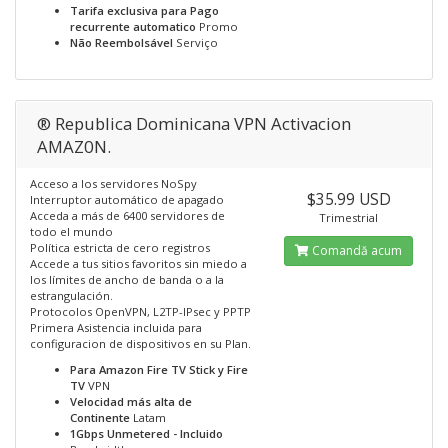
Tarifa exclusiva para Pago
recurrente automatico
Promo
Não Reembolsável
Serviço
® Republica Dominicana VPN Activacion
AMAZ0N.
Acceso a los servidores NoSpy
$35.99 USD
Interruptor automático de apagado
Acceda a más de 6400 servidores de
Trimestrial
todo el mundo
Política estricta de cero registros
Comandă acum
Accede a tus sitios favoritos sin miedo a
los límites de ancho de banda o a la
estrangulación.
Protocolos OpenVPN, L2TP-IPsec y PPTP
Primera Asistencia incluida para
configuracion de dispositivos en su Plan.
Para Amazon Fire TV Stick y Fire
TV
VPN
Velocidad más alta de
Continente
Latam
1Gbps Unmetered - Incluido