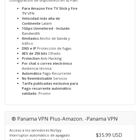
configuración de dispositivos en su Plan.
Para Amazon Fire TV Stick y Fire
TV
VPN
Velocidad más alta de
Continente
Latam
1Gbps Unmetered - Incluido
Bandwidth
Ilimitados
Ancho de banda y
tráfico
DNS e IP
Protección de fugas
AES de 256 bits
Cifrado
Protection
Anti-Hacking
Por chat o correo electrónico
Asistencia técnica
Automático
Pago Recurrente
No Reembolsable
Servicio
Tarifa publicadas exclusiva para
Pago recurrente automático
validado.
Promo
® Panama VPN Plus-Amazon. -Panama VPN
Acceso a los servidores NoSpy
$35.99 USD
Interruptor automático de apagado