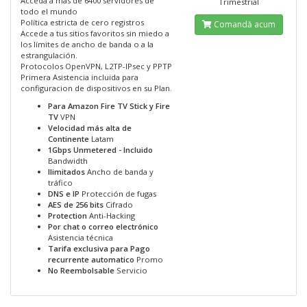
Acceda a más de 6400 servidores de
Trimestrial
todo el mundo
Política estricta de cero registros
Comandă acum
Accede a tus sitios favoritos sin miedo a
los límites de ancho de banda o a la
estrangulación.
Protocolos OpenVPN, L2TP-IPsec y PPTP
Primera Asistencia incluida para
configuracion de dispositivos en su Plan.
Para Amazon Fire TV Stick y Fire
TV
VPN
Velocidad más alta de
Continente
Latam
1Gbps Unmetered - Incluido
Bandwidth
Ilimitados
Ancho de banda y
tráfico
DNS e IP
Protección de fugas
AES de 256 bits
Cifrado
Protection
Anti-Hacking
Por chat o correo electrónico
Asistencia técnica
Tarifa exclusiva para Pago
recurrente automatico
Promo
No Reembolsable
Servicio