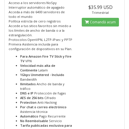
Acceso a los servidores NoSpy
$35.99 USD
Interruptor automático de apagado
Acceda a más de 6400 servidores de
Trimestrial
todo el mundo
Política estricta de cero registros
Comandă acum
Accede a tus sitios favoritos sin miedo a
los límites de ancho de banda o a la
estrangulación.
Protocolos OpenVPN, L2TP-IPsec y PPTP
Primera Asistencia incluida para
configuración de dispositivos en su Plan.
Para Amazon Fire TV Stick y Fire
TV
VPN
Velocidad más alta de
Continente
Latam
1Gbps Unmetered - Incluido
Bandwidth
Ilimitados
Ancho de banda y
tráfico
DNS e IP
Protección de fugas
AES de 256 bits
Cifrado
Protection
Anti-Hacking
Por chat o correo electrónico
Asistencia técnica
Automático
Pago Recurrente
No Reembolsable
Servicio
Tarifa publicadas exclusiva para