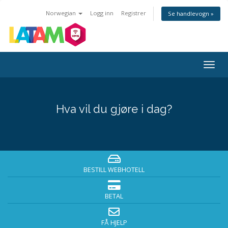
Norwegian
Logg inn
Registrer
Se handlevogn »
Bytt
navig
Hva vil du gjøre i dag?
BESTILL WEBHOTELL
BETAL
FÅ HJELP